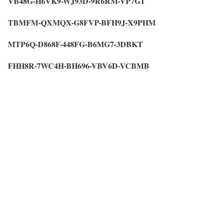
VB48G-H6VK9-WJ93D-9R6RM-VP7GT
TBMFM-QXMQX-G8FVP-BFH9J-X9PHM
MTP6Q-D868F-448FG-B6MG7-3DBKT
FHH8R-7WC4H-BH696-VBV6D-VCBMB