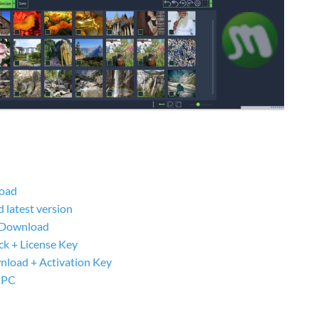
oad
 latest version
e Download
k + License Key
load + Activation Key
 PC