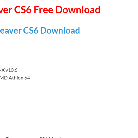
er CS6 Free Download
eaver CS6 Download
 X v10.6
AMD Athlon 64
ล