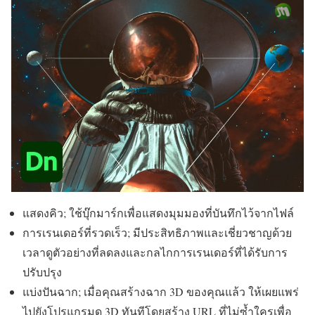
แสดงคิว; ใช้บุ๊กมาร์กเพื่อแสดงมุมมองที่บันทึกไว้จากไฟล์
การเรนเดอร์ที่รวดเร็ว; มีประสิทธิภาพและเชี่ยวชาญด้วย
เวลาดูตัวอย่างที่ลดลงและกลไกการเรนเดอร์ที่ได้รับการ
ปรับปรุง
แบ่งปันฉาก; เมื่อคุณสร้างฉาก 3D ของคุณแล้ว ให้เผยแพร่
ไปยังโปรแกรมดู 3D ทันทีโดยสร้าง URL ที่ไม่ซ้ำใครเพื่อ