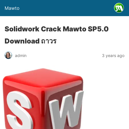
Mawto
Solidwork Crack Mawto SP5.0
Download ถาวร
admin
3 years ago