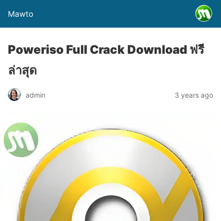
Mawto
Poweriso Full Crack Download ฟรี
ล่าสุด
admin
3 years ago