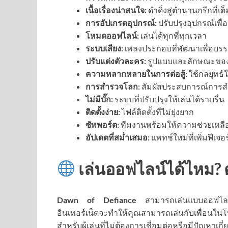
เนื้อเรื่องน่าสนใจ:
ดำดิ่งสู่ตำนานกรีกที่เ
การอัปเกรดอุปกรณ์:
ปรับปรุงอุปกรณ์เพื่อร
โหมดออฟไลน์:
เล่นได้ทุกที่ทุกเวลา
ระบบเสียง:
เพลงประกอบที่พัฒนาเพื่อบร
ปรับแต่งตัวละคร:
รูปแบบและลักษณะของต
ความหลากหลายในการต่อสู้:
ใช้กลยุทธ์ใ
การสำรวจโลก:
สัมผัสประสบการณ์การสำ
ไม่มีบั๊ก:
ระบบที่ปรับปรุงให้เล่นได้ราบรื่น
ติดตั้งง่าย:
ไฟล์ติดตั้งที่ไม่ยุ่งยาก
ซัพพอร์ต:
ทีมงานพร้อมให้ความช่วยเหลื
อัปเดตที่สม่ำเสมอ:
แพทช์ใหม่ที่เพิ่มฟีเจ
เล่นออฟไลน์ได้ไหม? 
Dawn of Defiance
สามารถเล่นแบบออฟไลน์ได
อินเทอร์เน็ตจะทำให้คุณสามารถเล่นกับเพื่อน
สำหรับผู้เล่นที่ไม่ต้องการเชื่อมต่อหรือมีปัญหาเกี่