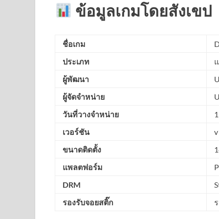
ข้อมูลเกมโดยสังเขป
ชื่อเกม
D
ประเภท
แ
ผู้พัฒนา
U
ผู้จัดจำหน่าย
U
วันที่วางจำหน่าย
1
เวอร์ชัน
v
ขนาดติดตั้ง
1
แพลตฟอร์ม
P
DRM
S
รองรับจอยสติ๊ก
ร