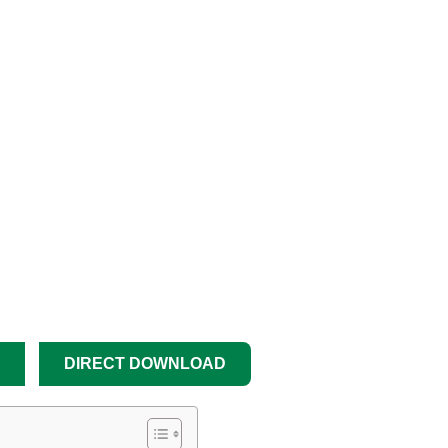
DIRECT DOWNLOAD