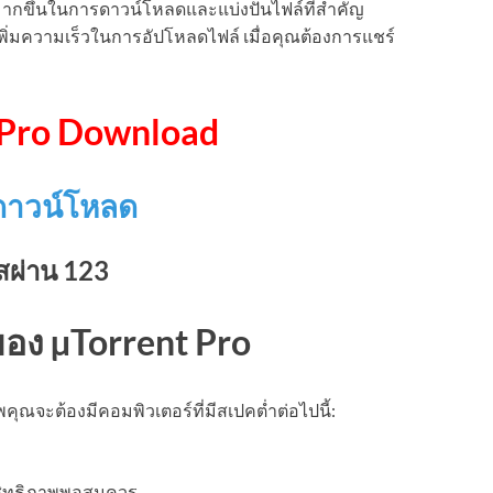
ากขึ้นในการดาวน์โหลดและแบ่งปันไฟล์ที่สำคัญ
พิ่มความเร็วในการอัปโหลดไฟล์ เมื่อคุณต้องการแชร์
 Pro Download
ค์ดาวน์โหลด
สผ่าน 123
ง µTorrent Pro
พคุณจะต้องมีคอมพิวเตอร์ที่มีสเปคต่ำต่อไปนี้:
ระสิทธิภาพพอสมควร