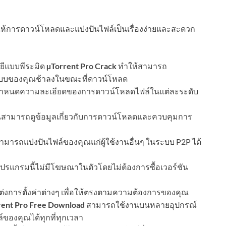
ให้การดาวน์โหลดและแบ่งปันไฟล์เป็นเรื่องง่ายและสะดวก
ยีแบบพีระมิด
µTorrent Pro Crack
ทำให้สามารถ
ระบบของคุณช้าลงในขณะที่ดาวน์โหลด
ำหนดความละเอียดของการดาวน์โหลดไฟล์ในแต่ละระดับ
ุณสามารถดูข้อมูลเกี่ยวกับการดาวน์โหลดและควบคุมการ
ามารถแบ่งปันไฟล์ของคุณแก่ผู้ใช้งานอื่นๆ ในระบบ P2P ได้
โปรแกรมนี้ไม่มีโฆษณาในตัวโดยไม่ต้องการซื้อเวอร์ชัน
่งการตั้งค่าต่างๆ เพื่อให้ตรงตามความต้องการของคุณ
rent Pro Free Download
สามารถใช้งานบนหลายอุปกรณ์
ของคุณได้ทุกที่ทุกเวลา