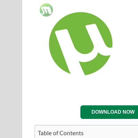
DOWNLOAD NOW
Table of Contents