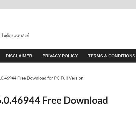
 ไม่ต้องแนบลิงก์
DISCLAIMER
PRIVACY POLICY
TERMS & CONDITIONS
.0.46944 Free Download for PC Full Version
6.0.46944 Free Download