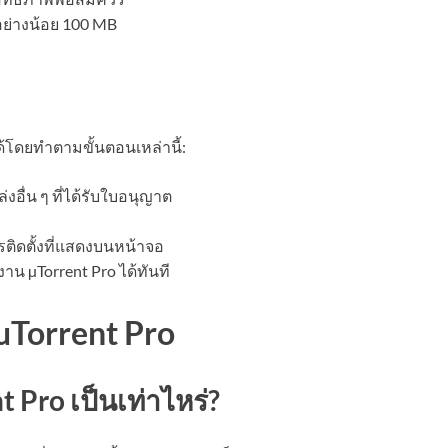
งอย่างน้อย 100 MB
้โดยทำตามขั้นตอนเหล่านี้:
งอื่น ๆ ที่ได้รับใบอนุญาต
ติดตั้งที่แสดงบนหน้าจอ
้งาน µTorrent Pro ได้ทันที
 µTorrent Pro
 Pro เป็นเท่าไหร่?