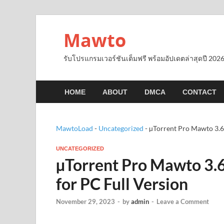
Mawto
รับโปรแกรมเวอร์ชันเต็มฟรี พร้อมอัปเดตล่าสุดปี 2026
HOME
ABOUT
DMCA
CONTACT
MawtoLoad
-
Uncategorized
-
µTorrent Pro Mawto 3.6
UNCATEGORIZED
µTorrent Pro Mawto 3.
for PC Full Version
November 29, 2023
-
by
admin
-
Leave a Comment