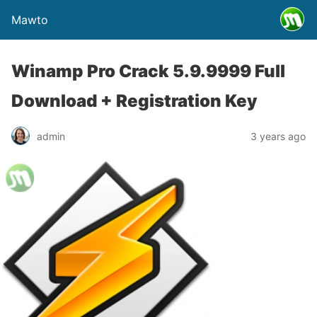
Mawto
Winamp Pro Crack 5.9.9999 Full
Download + Registration Key
admin
3 years ago