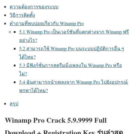
ความต้องการของระบบ
วิธีการติดตั้ง
คำถามที่พบบ่อยเกี่ยวกับ Winamp Pro
5.1 Winamp Pro เป็นเวอร์ชันที่แตกต่างจาก Winamp ฟรี
อย่างไร?
5.2 สามารถใช้ Winamp Pro บนระบบปฏิบัติการอื่น ๆ
ได้ไหม?
5.3 มีฟังก์ชั่นการสตรีมมิ่งเพลงใน Winamp Pro หรือ
ไม่?
5.4 ฉันสามารถนำเพลงจาก Winamp Pro ไปยังอุปกรณ์
พกพาได้ไหม?
สรุป
Winamp Pro Crack 5.9.9999 Full
Download + Registration Key รุ่นล่าสุด