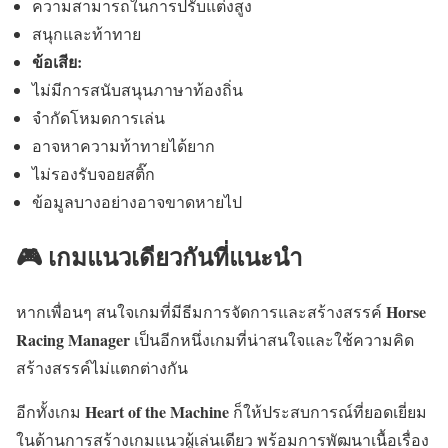
ความสามารถในการปรับแต่งสูง
สนุกและท้าทาย
ข้อเสีย:
ไม่มีการสนับสนุนภาษาท้องถิ่น
จำกัดโหมดการเล่น
อาจหาความท้าทายได้ยาก
ไม่รองรับจอยสติ๊ก
ข้อมูลบางอย่างอาจขาดหายไป
🎮 เกมแนวเดียวกันที่แนะนำ
Horse
หากเพื่อนๆ สนใจเกมที่มีธีมการจัดการและสร้างสรรค์
Racing Manager
เป็นอีกหนึ่งเกมที่น่าสนใจและใช้ความคิด
สร้างสรรค์ไม่แตกต่างกัน
Heart of the Machine
อีกทั้งเกม
ก็ให้ประสบการณ์ที่ยอดเยี่ยม
ในด้านการสร้างเกมแนวผู้เล่นเดียว พร้อมการพัฒนาเนื้อเรื่อง