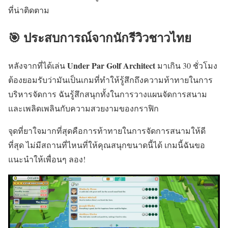
ที่น่าติดตาม
🎯 ประสบการณ์จากนักรีวิวชาวไทย
Under Par Golf Architect
หลังจากที่ได้เล่น
มาเกิน 30 ชั่วโมง
ต้องยอมรับว่ามันเป็นเกมที่ทำให้รู้สึกถึงความท้าทายในการ
บริหารจัดการ ฉันรู้สึกสนุกทั้งในการวางแผนจัดการสนาม
และเพลิดเพลินกับความสวยงามของกราฟิก
จุดที่ยาใจมากที่สุดคือการท้าทายในการจัดการสนามให้ดี
ที่สุด ไม่มีสถานที่ไหนที่ให้คุณสนุกขนาดนี้ได้ เกมนี้ฉันขอ
แนะนำให้เพื่อนๆ ลอง!