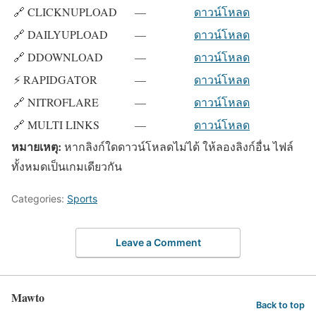
🔗 CLICKNUPLOAD
—
ดาวน์โหลด
🔗 DAILYUPLOAD
—
ดาวน์โหลด
🔗 DDOWNLOAD
—
ดาวน์โหลด
⚡ RAPIDGATOR
—
ดาวน์โหลด
🔗 NITROFLARE
—
ดาวน์โหลด
🔗 MULTI LINKS
—
ดาวน์โหลด
หมายเหตุ:
หากลิงก์ใดดาวน์โหลดไม่ได้ ให้ลองลิงก์อื่น ไฟล์
ทั้งหมดเป็นเกมเดียวกัน
Categories:
Sports
Leave a Comment
Mawto
Back to top