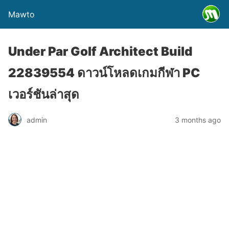
Mawto
Under Par Golf Architect Build
22839554 ดาวน์โหลดเกมกีฬา PC
เวอร์ชันล่าสุด
admin
3 months ago