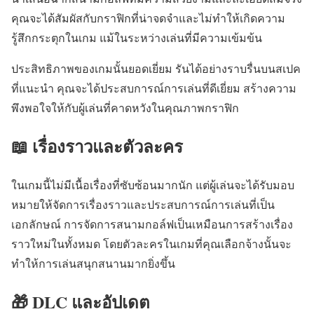
คุณจะได้สัมผัสกับกราฟิกที่น่าจดจำและไม่ทำให้เกิดความ
รู้สึกกระตุกในเกม แม้ในระหว่างเล่นที่มีความเข้มข้น
ประสิทธิภาพของเกมนั้นยอดเยี่ยม รันได้อย่างราบรื่นบนสเปค
ที่แนะนำ คุณจะได้ประสบการณ์การเล่นที่ดีเยี่ยม สร้างความ
พึงพอใจให้กับผู้เล่นที่คาดหวังในคุณภาพกราฟิก
📖 เรื่องราวและตัวละคร
ในเกมนี้ไม่มีเนื้อเรื่องที่ซับซ้อนมากนัก แต่ผู้เล่นจะได้รับมอบ
หมายให้จัดการเรื่องราวและประสบการณ์การเล่นที่เป็น
เอกลักษณ์ การจัดการสนามกอล์ฟเป็นเหมือนการสร้างเรื่อง
ราวใหม่ในทั้งหมด โดยตัวละครในเกมที่คุณเลือกจ้างนั้นจะ
ทำให้การเล่นสนุกสนานมากยิ่งขึ้น
🎁 DLC และอัปเดต