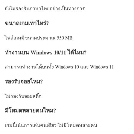
ยังไม่รองรับภาษาไทยอย่างเป็นทางการ
ขนาดเกมเท่าไหร่?
ไฟล์เกมมีขนาดประมาณ 550 MB
ทำงานบน Windows 10/11 ได้ไหม?
สามารถทำงานได้บนทั้ง Windows 10 และ Windows 11
รองรับจอยไหม?
ไม่รองรับจอยสติ๊ก
มีโหมดหลายคนไหม?
เกมนี้เน้นการเล่นคนเดียว ไม่มีโหมดหลายคน