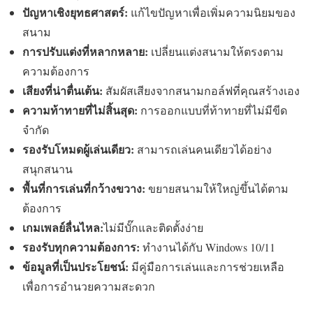
ปัญหาเชิงยุทธศาสตร์:
แก้ไขปัญหาเพื่อเพิ่มความนิยมของ
สนาม
การปรับแต่งที่หลากหลาย:
เปลี่ยนแต่งสนามให้ตรงตาม
ความต้องการ
เสียงที่น่าตื่นเต้น:
สัมผัสเสียงจากสนามกอล์ฟที่คุณสร้างเอง
ความท้าทายที่ไม่สิ้นสุด:
การออกแบบที่ท้าทายที่ไม่มีขีด
จำกัด
รองรับโหมดผู้เล่นเดียว:
สามารถเล่นคนเดียวได้อย่าง
สนุกสนาน
พื้นที่การเล่นที่กว้างขวาง:
ขยายสนามให้ใหญ่ขึ้นได้ตาม
ต้องการ
เกมเพลย์ลื่นไหล:
ไม่มีบั๊กและติดตั้งง่าย
รองรับทุกความต้องการ:
ทำงานได้กับ Windows 10/11
ข้อมูลที่เป็นประโยชน์:
มีคู่มือการเล่นและการช่วยเหลือ
เพื่อการอำนวยความสะดวก