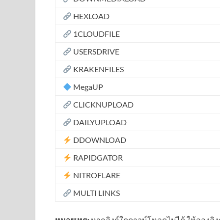
HEXLOAD
1CLOUDFILE
USERSDRIVE
KRAKENFILES
MegaUP
CLICKNUPLOAD
DAILYUPLOAD
DDOWNLOAD
RAPIDGATOR
NITROFLARE
MULTI LINKS
หมายเหตุ:
หากลิงก์ใดดาวน์โหลดไม่ได้ ให้ลองลิงก์