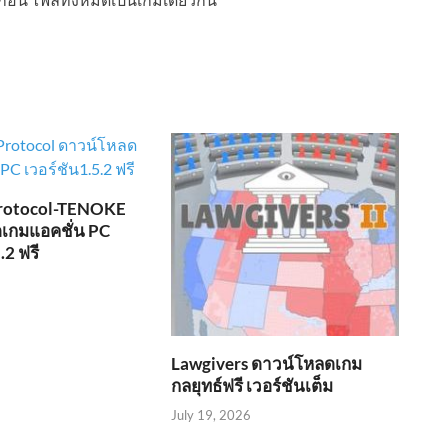
rotocol-TENOKE
เกมแอคชั่น PC
.2 ฟรี
Lawgivers ดาวน์โหลดเกม
กลยุทธ์ฟรี เวอร์ชันเต็ม
July 19, 2026