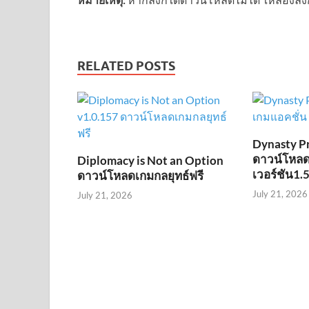
RELATED POSTS
Dynasty P
ดาวน์โหลด
Diplomacy is Not an Option
เวอร์ชัน1.5
ดาวน์โหลดเกมกลยุทธ์ฟรี
July 21, 2026
July 21, 2026