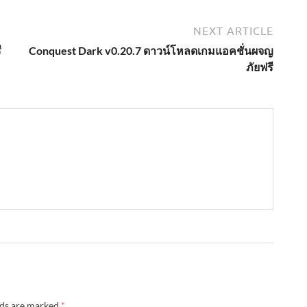
NEXT ARTICLE
ี
Conquest Dark v0.20.7 ดาวน์โหลดเกมแอคชั่นผจญ
ภัยฟรี
lds are marked
*