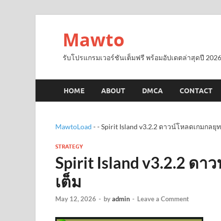
Mawto
รับโปรแกรมเวอร์ชันเต็มฟรี พร้อมอัปเดตล่าสุดปี 2026
HOME
ABOUT
DMCA
CONTACT
MawtoLoad
-
-
Spirit Island v3.2.2 ดาวน์โหลดเกมกลยุทธ
STRATEGY
Spirit Island v3.2.2 ดา
เต็ม
May 12, 2026
-
by
admin
-
Leave a Comment