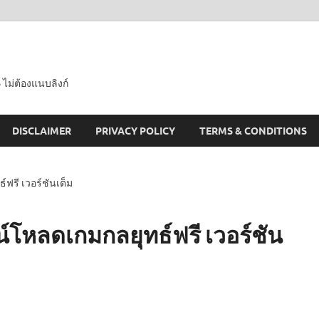
 ไม่ต้องแนบลิงก์
DISCLAIMER
PRIVACY POLICY
TERMS & CONDITIONS
์ฟรี เวอร์ชันเต็ม
วน์โหลดเกมกลยุทธ์ฟรี เวอร์ชัน