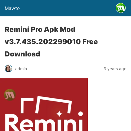
Mawto
Remini Pro Apk Mod
v3.7.435.202299010 Free
Download
admin
3 years ago