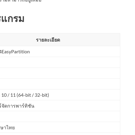
รแกรม
รายละเอียด
4EasyPartition
0 / 11 (64-bit / 32-bit)
์จัดการพาร์ทิชัน
าษาไทย