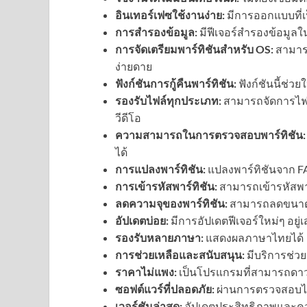
อินเทอร์เฟซใช้งานง่าย:
มีการออกแบบที่เป็
การสำรองข้อมูล:
มีฟีเจอร์สำรองข้อมูล
การจัดเตรียมพาร์ทิชันสำหรับ OS:
สามารถ
ง่ายดาย
ฟังก์ชันการกู้คืนพาร์ทิชัน:
ฟังก์ชันนี้ช่วยใ
รองรับไฟล์ทุกประเภท:
สามารถจัดการไฟล์
วีดีโอ
ความสามารถในการตรวจสอบพาร์ทิชัน:
ได้
การแปลงพาร์ทิชัน:
แปลงพาร์ทิชันจาก FA
การเข้ารหัสพาร์ทิชัน:
สามารถเข้ารหัสพาร
ลดความจุของพาร์ทิชัน:
สามารถลดขนาดพาร
อัปเดตบ่อย:
มีการอัปเดตฟีเจอร์ใหม่ๆ อยู่
รองรับหลายภาษา:
แสดงผลภาษาไทยได้
การช่วยเหลือและสนับสนุน:
มีบริการช่วย
ราคาไม่แพง:
เป็นโปรแกรมที่สามารถดาว
ซอฟต์แวร์ที่ปลอดภัย:
ผ่านการตรวจสอบไว
เวอร์ชันล่าสุด:
อัปเดตประสิทธิภาพและค