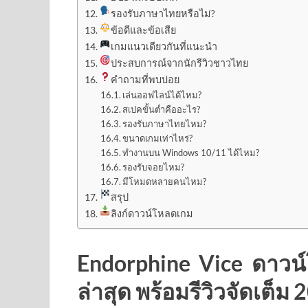
รองรับภาษาไทยหรือไม่?
ข้อดีและข้อเสีย
เกมแนวเดียวกันที่แนะนำ
ประสบการณ์จากนักรีวิวชาวไทย
คำถามที่พบบ่อย
เล่นออฟไลน์ได้ไหม?
สเปคขั้นต่ำคืออะไร?
รองรับภาษาไทยไหม?
ขนาดเกมเท่าไหร่?
ทำงานบน Windows 10/11 ได้ไหม?
รองรับจอยไหม?
มีโหมดหลายคนไหม?
สรุป
ลิงก์ดาวน์โหลดเกม
Endorphine Vice ดาวน์
ล่าสุด พร้อมรีวิวจัดเต็ม 