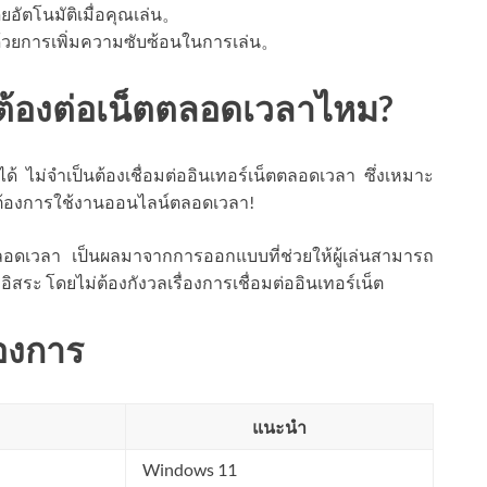
อัตโนมัติเมื่อคุณเล่น。
้วยการเพิ่มความซับซ้อนในการเล่น。
ต้องต่อเน็ตตลอดเวลาไหม?
 ไม่จำเป็นต้องเชื่อมต่ออินเทอร์เน็ตตลอดเวลา ซึ่งเหมาะ
อไม่ต้องการใช้งานออนไลน์ตลอดเวลา!
ตลอดเวลา เป็นผลมาจากการออกแบบที่ช่วยให้ผู้เล่นสามารถ
ิสระ โดยไม่ต้องกังวลเรื่องการเชื่อมต่ออินเทอร์เน็ต
้องการ
แนะนำ
Windows 11