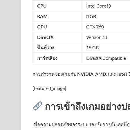
CPU
Intel Core i3
RAM
8 GB
GPU
GTX 760
DirectX
Version 11
พื้นที่ว่าง
15 GB
การ์ดเสียง
DirectX Compatible
การทำงานของเกมกับ
NVIDIA
,
AMD
, และ
Intel
ใ
[featured_image]
การเข้าถึงเกมอย่างป
เพื่อความปลอดภัยของระบบและรับการอัปเดตที่ถูกต