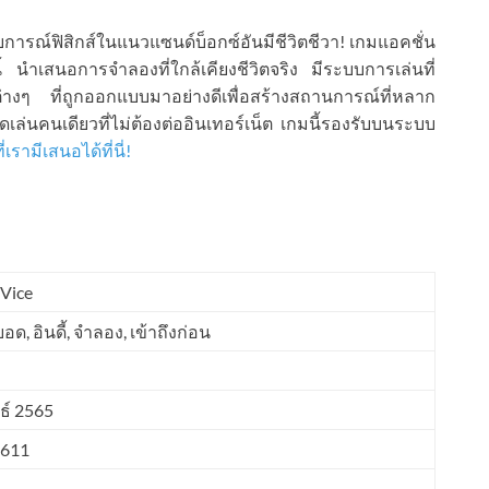
การณ์ฟิสิกส์ในแนวแซนด์บ็อกซ์อันมีชีวิตชีวา! เกมแอคชั่น
 นำเสนอการจำลองที่ใกล้เคียงชีวิตจริง มีระบบการเล่นที่
่างๆ ที่ถูกออกแบบมาอย่างดีเพื่อสร้างสถานการณ์ที่หลาก
ล่นคนเดียวที่ไม่ต้องต่ออินเทอร์เน็ต เกมนี้รองรับบนระบบ
่เรามีเสนอได้ที่นี่!
Vice
อด, อินดี้, จำลอง, เข้าถึงก่อน
ธ์ 2565
5611