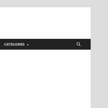
CATEGORIES