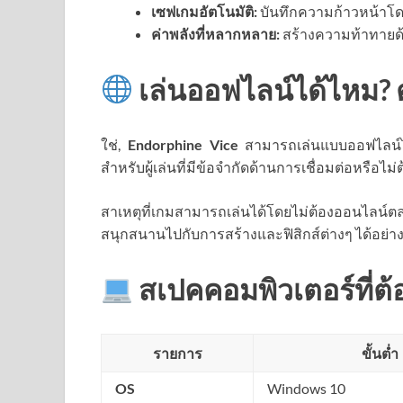
เซฟเกมอัตโนมัติ:
บันทึกความก้าวหน้าโดย
ค่าพลังที่หลากหลาย:
สร้างความท้าทายด
เล่นออฟไลน์ได้ไหม? 
ใช่,
Endorphine Vice
สามารถเล่นแบบออฟไลน์ได้
สำหรับผู้เล่นที่มีข้อจำกัดด้านการเชื่อมต่อหรื
สาเหตุที่เกมสามารถเล่นได้โดยไม่ต้องออนไลน์
สนุกสนานไปกับการสร้างและฟิสิกส์ต่างๆ ได้อย่างอ
สเปคคอมพิวเตอร์ที่ต
รายการ
ขั้นต่ำ
OS
Windows 10