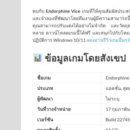
พบกับ
Endorphine Vice
เกมที่ให้คุณสัมผัสประสบ
และจำลองที่พัฒนาโดยทีมงานผู้มีความสามารถนี้
คุณสามารถปรับแต่งได้อย่างไม่จำกัด และวัตถุต
หลาย ดาวน์โหลดเกมนี้ได้ฟรี และสนุกไปกับโหมดเ
ปฏิบัติการ Windows 10/11
ลองอ่านรีวิวเกมอื่นๆ ที
ข้อมูลเกมโดยสังเขป
ชื่อเกม
Endorphine 
ประเภท
แอคชั่น, สุดย
ผู้พัฒนา
ไม่ระบุ
วันที่วางจำหน่าย
17 กุมภาพัน
เวอร์ชัน
Build 2274
ขนาดติดตั้ง
11 GB