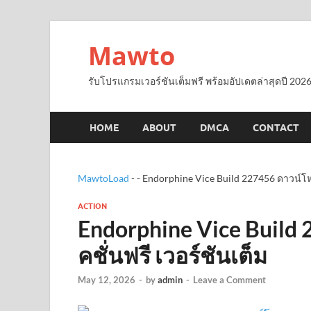
Mawto
รับโปรแกรมเวอร์ชันเต็มฟรี พร้อมอัปเดตล่าสุดปี 2026
HOME
ABOUT
DMCA
CONTACT
MawtoLoad
-
-
Endorphine Vice Build 227456 ดาวน์โห
ACTION
Endorphine Vice Buil
คชั่นฟรี เวอร์ชันเต็ม
May 12, 2026
-
by
admin
-
Leave a Comment