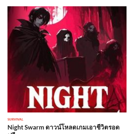
SURVIVAL
Night Swarm ดาวน์โหลดเกมเอาชีวิตรอด