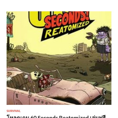
SURVIVAL
โหลดเกม 60 Seconds Reatomized เล่นฟรี