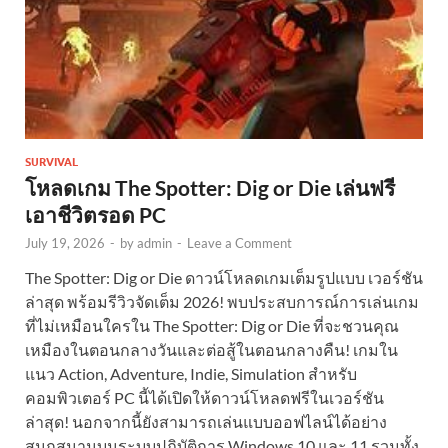
SURVIVAL
โหลดเกม The Spotter: Dig or Die เล่นฟรี
เอาชีวิตรอด PC
July 19, 2026
-
by
admin
-
Leave a Comment
The Spotter: Dig or Die ดาวน์โหลดเกมเต็มรูปแบบ เวอร์ชัน
ล่าสุด พร้อมรีวิวจัดเต็ม 2026! พบประสบการณ์การเล่นเกม
ที่ไม่เหมือนใครใน The Spotter: Dig or Die ที่จะชวนคุณ
เหมืองในตอนกลางวันและต่อสู้ในตอนกลางคืน! เกมใน
แนว Action, Adventure, Indie, Simulation สำหรับ
คอมพิวเตอร์ PC นี้ได้เปิดให้ดาวน์โหลดฟรีในเวอร์ชัน
ล่าสุด! นอกจากนี้ยังสามารถเล่นแบบออฟไลน์ได้อย่าง
สนุกสนานบนระบบปฏิบัติการ Windows 10 และ 11 รวมทั้ง