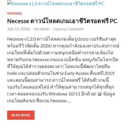
SURVIVAL
Necesse ดาวน์โหลดเกมเอาชีวิตรอดฟรี PC
July 15, 2026
-
by
admin
-
Leave a Comment
Necesse v1.2.0 ดาวน์โหลดเกมเต็มรูปแบบ เวอร์ชันล่าสุด
พร้อมรีวิวจัดเต็ม 2026! หากคุณกำลังมองหาประสบการณ์
เกมใหม่ที่เต็มไปด้วยความสนุกเหนือคำบรรยาย ต้องไม่
พลาดกับเกม Necesse เกมแนวแอ็คชั่น-ผจญภัยในโลกเปิด
ที่ให้คุณได้สำรวจตลอดเวลา! โดยเกมนี้พัฒนาโดยทีม
Indie และปล่อยตัวเกมในช่วง Early Access ตั้งแต่ปี 2019
และตอนนี้คุณสามารถ ดาวน์โหลดฟรี ได้ทันที! เกมนี้
รองรับโหมดออฟไลน์ ทำให้คุณสามารถสนุกได้ทุกที่ทุก
เวลา ตลอดจนรองรับ Windows 10/11 อีกด้วย!
ข้อมูล
เกมโดยสังเขป ชื่อเกม Necesse …
READ MORE