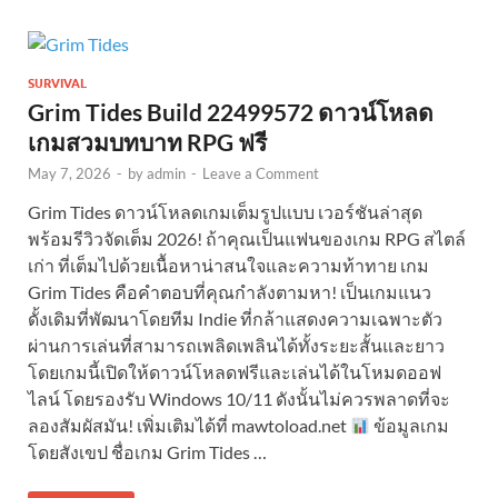
SURVIVAL
Grim Tides Build 22499572 ดาวน์โหลด
เกมสวมบทบาท RPG ฟรี
May 7, 2026
-
by
admin
-
Leave a Comment
Grim Tides ดาวน์โหลดเกมเต็มรูปแบบ เวอร์ชันล่าสุด
พร้อมรีวิวจัดเต็ม 2026! ถ้าคุณเป็นแฟนของเกม RPG สไตล์
เก่า ที่เต็มไปด้วยเนื้อหาน่าสนใจและความท้าทาย เกม
Grim Tides คือคำตอบที่คุณกำลังตามหา! เป็นเกมแนว
ดั้งเดิมที่พัฒนาโดยทีม Indie ที่กล้าแสดงความเฉพาะตัว
ผ่านการเล่นที่สามารถเพลิดเพลินได้ทั้งระยะสั้นและยาว
โดยเกมนี้เปิดให้ดาวน์โหลดฟรีและเล่นได้ในโหมดออฟ
ไลน์ โดยรองรับ Windows 10/11 ดังนั้นไม่ควรพลาดที่จะ
ลองสัมผัสมัน! เพิ่มเติมได้ที่ mawtoload.net
ข้อมูลเกม
โดยสังเขป ชื่อเกม Grim Tides …