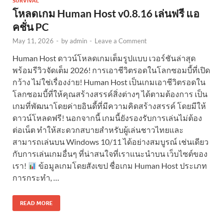
SURVIVAL
โหลดเกม Human Host v0.8.16 เล่นฟรี แอ
คชั่น PC
May 11, 2026
-
by
admin
-
Leave a Comment
Human Host ดาวน์โหลดเกมเต็มรูปแบบ เวอร์ชันล่าสุด
พร้อมรีวิวจัดเต็ม 2026! การเอาชีวิตรอดในโลกซอมบี้ที่เปิด
กว้าง ไม่ใช่เรื่องง่าย! Human Host เป็นเกมเอาชีวิตรอดใน
โลกซอมบี้ที่ให้คุณสร้างสรรค์สิ่งต่างๆ ได้ตามต้องการ เป็น
เกมที่พัฒนาโดยค่ายอินดี้ที่มีความคิดสร้างสรรค์ โดยมีให้
ดาวน์โหลดฟรี! นอกจากนี้ เกมนี้ยังรองรับการเล่นไม่ต้อง
ต่อเน็ต ทำให้สะดวกสบายสำหรับผู้เล่นชาวไทยและ
สามารถเล่นบน Windows 10/11 ได้อย่างสมบูรณ์ เช่นเดียว
กับการเล่นเกมอื่นๆ ที่น่าสนใจที่เราแนะนำบน เว็บไซต์ของ
เรา!
ข้อมูลเกมโดยสังเขป ชื่อเกม Human Host ประเภท
การกระทำ, …
READ MORE