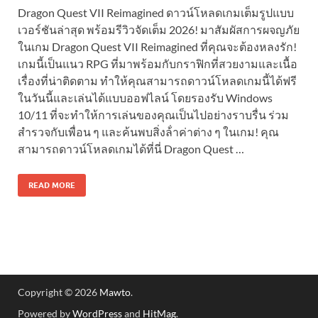
Dragon Quest VII Reimagined ดาวน์โหลดเกมเต็มรูปแบบ
เวอร์ชันล่าสุด พร้อมรีวิวจัดเต็ม 2026! มาสัมผัสการผจญภัย
ในเกม Dragon Quest VII Reimagined ที่คุณจะต้องหลงรัก!
เกมนี้เป็นแนว RPG ที่มาพร้อมกับกราฟิกที่สวยงามและเนื้อ
เรื่องที่น่าติดตาม ทำให้คุณสามารถดาวน์โหลดเกมนี้ได้ฟรี
ในวันนี้และเล่นได้แบบออฟไลน์ โดยรองรับ Windows
10/11 ที่จะทำให้การเล่นของคุณเป็นไปอย่างราบรื่น ร่วม
สำรวจกับเพื่อน ๆ และค้นพบสิ่งล้ําค่าต่าง ๆ ในเกม! คุณ
สามารถดาวน์โหลดเกมได้ที่นี่ Dragon Quest …
READ MORE
Copyright © 2026
Mawto
.
Powered by
WordPress
and
HitMag
.