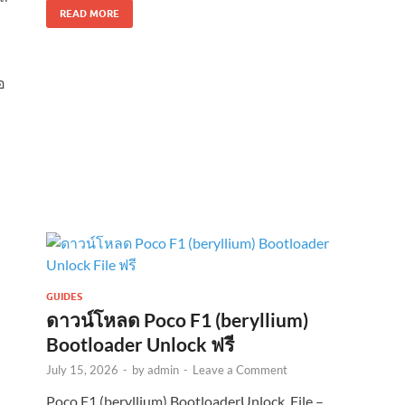
READ MORE
อ
GUIDES
ดาวน์โหลด Poco F1 (beryllium)
Bootloader Unlock ฟรี
July 15, 2026
-
by
admin
-
Leave a Comment
Poco F1 (beryllium) BootloaderUnlock File –