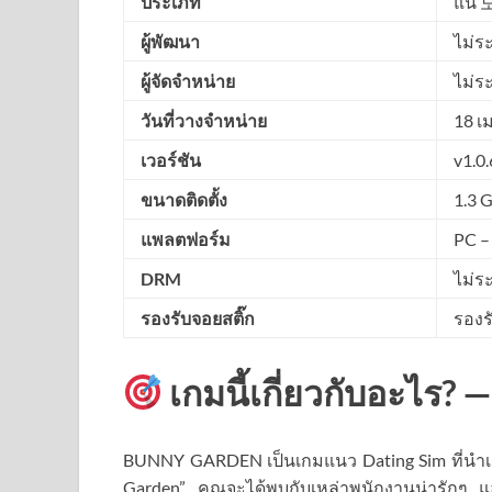
ประเภท
แน 모
ผู้พัฒนา
ไม่ระ
ผู้จัดจำหน่าย
ไม่ระ
วันที่วางจำหน่าย
18 เม
เวอร์ชัน
v1.0.
ขนาดติดตั้ง
1.3 
แพลตฟอร์ม
PC –
DRM
ไม่ระ
รองรับจอยสติ๊ก
รองร
เกมนี้เกี่ยวกับอะไร? —
BUNNY GARDEN เป็นเกมแนว Dating Sim ที่นำเสน
Garden” คุณจะได้พบกับเหล่าพนักงานน่ารักๆ แ