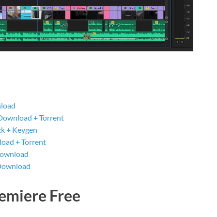
nload
Download + Torrent
ck + Keygen
oad + Torrent
Download
 Download
remiere Free