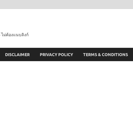
 ไม่ต้องแนบลิงก์
DISCLAIMER
PRIVACY POLICY
TERMS & CONDITIONS