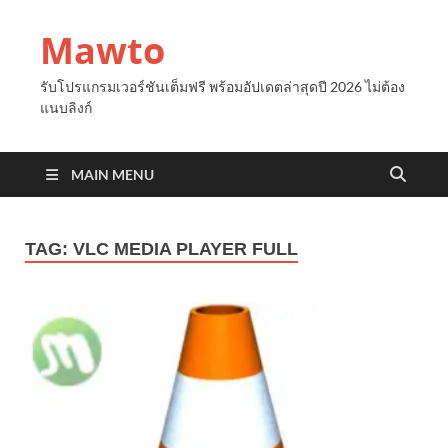
Mawto
รับโปรแกรมเวอร์ชันเต็มฟรี พร้อมอัปเดตล่าสุดปี 2026 ไม่ต้อง
แนบลิงก์
MAIN MENU
TAG:
VLC MEDIA PLAYER FULL