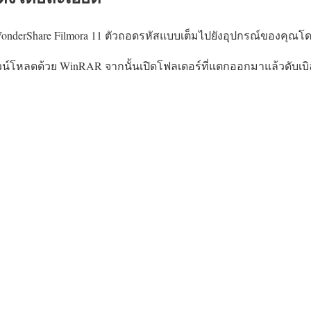
derShare Filmora 11 ตัวถอดรหัสแบบเต็มไปยังอุปกรณ์ของคุณโดยใช
น์โหลดด้วย WinRAR จากนั้นเปิดโฟลเดอร์ที่แตกออกมาแล้วดับเบิลคล