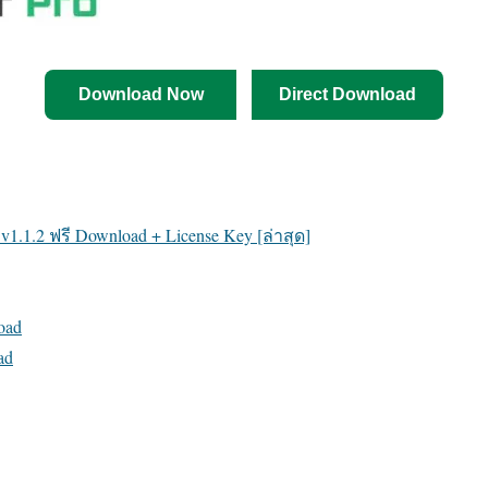
Download Now
Direct Download
k v1.1.2 ฟรี Download + License Key [ล่าสุด]
oad
ad