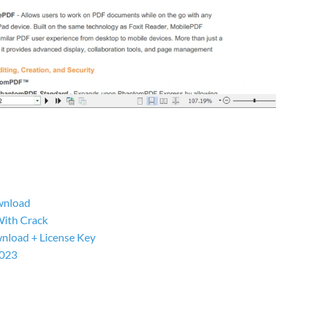
ownload
With Crack
nload + License Key
2023