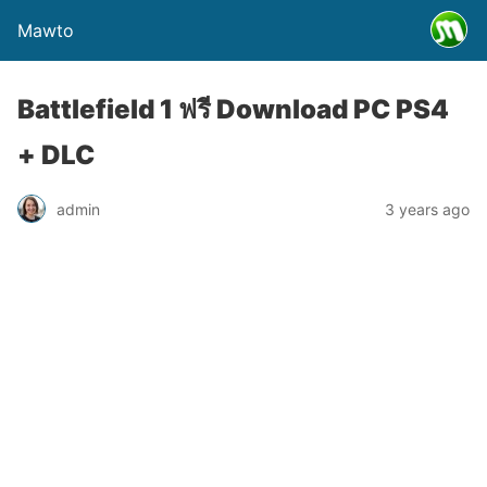
Mawto
Battlefield 1 ฟรี Download PC PS4
+ DLC
admin
3 years ago