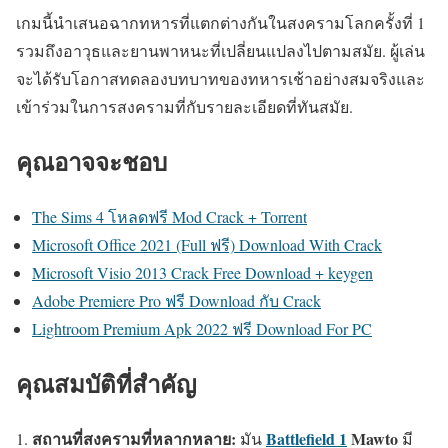
เกมนี้นำเสนอฉากทหารที่แตกต่างกันในสงครามโลกครั้งที่ 1
รวมถึงอาวุธและยานพาหนะที่เปลี่ยนแปลงไปตามสมัย. ผู้เล่น
จะได้รับโอกาสทดลองบทบาทของทหารเช้าอย่างสมจริงและ
เข้าร่วมในการสงครามที่กับรายละเอียดที่ทันสมัย.
คุณอาจจะชอบ
The Sims 4 โหลดฟรี Mod Crack + Torrent
Microsoft Office 2021 (Full ฟรี) Download With Crack
Microsoft Visio 2013 Crack Free Download + keygen
Adobe Premiere Pro ฟรี Download กับ Crack
Lightroom Premium Apk 2022 ฟรี Download For PC
คุณสมบัติที่สำคัญ
สถานที่สงครามที่หลากหลาย:
Battlefield 1
Mawto
มัน
มี