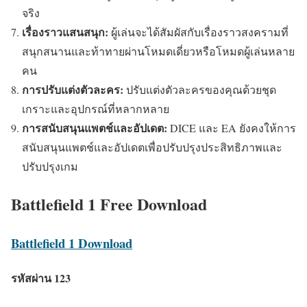
จริง
เรื่องราวแสนสนุก:
ผู้เล่นจะได้สัมผัสกับเรื่องราวสงครามที่
สนุกสนานและท้าทายผ่านโหมดเดี่ยวหรือโหมดผู้เล่นหลาย
คน
การปรับแต่งตัวละคร:
ปรับแต่งตัวละครของคุณด้วยชุด
เกราะและอุปกรณ์ที่หลากหลาย
การสนับสนุนแพตช์และอัปเดต:
DICE และ EA ยังคงให้การ
สนับสนุนแพตช์และอัปเดตเพื่อปรับปรุงประสิทธิภาพและ
ปรับปรุงเกม
Battlefield 1 Free Download
Battlefield 1 Download
รหัสผ่าน 123