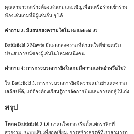
คุณสามารถสร้างห้องเล่นเกมและเชิญเพื่อนหรือร่วมเข้าร่วม
ห้องเล่นเกมที่มีผู้เล่นอื่น ๆ ได้
คำถาม 3: มีแผนกสงครามใดใน Battlefield 3?
Battlefield 3 Mawto
มีแผนกสงครามที่น่าสนใจที่ช่วยเสริม
ประสบการณ์ของผู้เล่นในโหมดหนึ่งคน
คำถาม 4: การกระบวนการยิงในเกมมีความแม่นยำหรือไม่?
ใน Battlefield 3, การกระบวนการยิงมีความแม่นยำและความ
เสถียรที่ดี, แต่ต้องต้องเรียนรู้การจัดการปืนและการต่อสู้ให้เก่ง
สรุป
โหลด Battlefield 3
1.0
น่าสนใจมาก เริ่มตั้งแต่กราฟิกที่
สวยงาม, ระบบเสียงที่ยอดเยี่ยม, การสร้างสรรค์ที่เราสามารถ