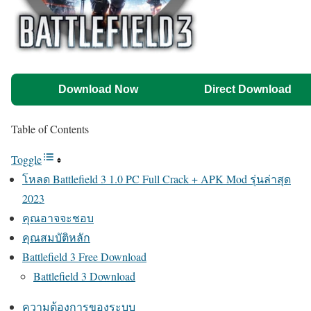
Download Now
Direct Download
Table of Contents
Toggle
โหลด Battlefield 3 1.0 PC Full Crack + APK Mod รุ่นล่าสุด
2023
คุณอาจจะชอบ
คุณสมบัติหลัก
Battlefield 3 Free Download
Battlefield 3 Download
ความต้องการของระบบ