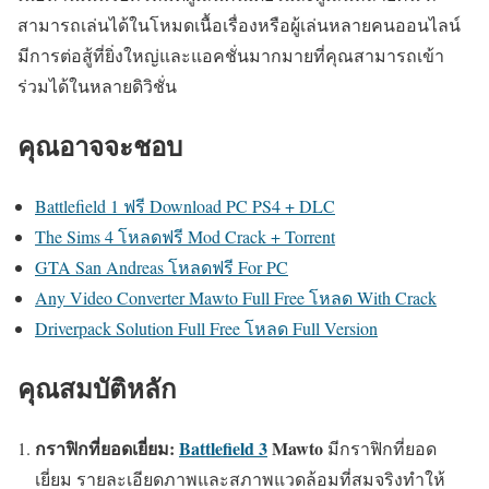
สามารถเล่นได้ในโหมดเนื้อเรื่องหรือผู้เล่นหลายคนออนไลน์
มีการต่อสู้ที่ยิ่งใหญ่และแอคชั่นมากมายที่คุณสามารถเข้า
ร่วมได้ในหลายดิวิชั่น
คุณอาจจะชอบ
Battlefield 1 ฟรี Download PC PS4 + DLC
The Sims 4 โหลดฟรี Mod Crack + Torrent
GTA San Andreas โหลดฟรี For PC
Any Video Converter Mawto Full Free โหลด With Crack
Driverpack Solution Full Free โหลด Full Version
คุณสมบัติหลัก
กราฟิกที่ยอดเยี่ยม:
Battlefield 3
Mawto
มีกราฟิกที่ยอด
เยี่ยม รายละเอียดภาพและสภาพแวดล้อมที่สมจริงทำให้